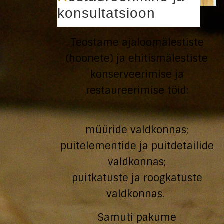
konsultatsioon
Teostame ajaloomälestiste
(hoonete) ja ehitismälestiste
konserveerimise ja
restaureerimise töid:
müüride valdkonnas;
puitelementide ja puitdetailide
valdkonnas;
puitkatuste ja roogkatuste
valdkonnas.
Samuti pakume