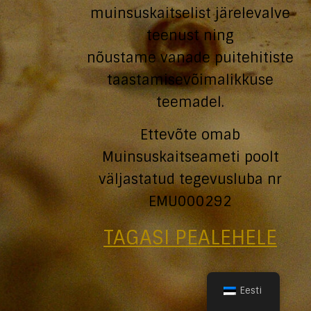
muinsuskaitselist järelevalve
teenust ning
nõustame vanade puitehitiste
taastamisevõimalikkuse
teemadel.
Ettevõte omab
Muinsuskaitseameti poolt
väljastatud tegevusluba nr
EMU000292
TAGASI PEALEHELE
Eesti