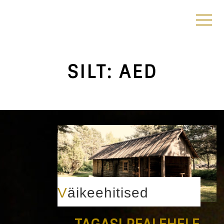
SILT:
AED
Väikeehitised