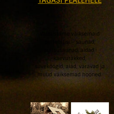
TAGASI PEALEHELE
Valmistame väiksemaid
puitehitisi – saunad,
suitsusaunad, aidad,
kaevurakked,
suveköögid, aiad, väravad ja
muud väiksemad hooned.